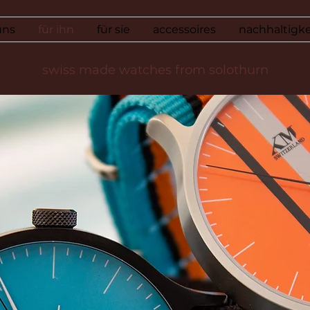
uns
für ihn
für sie
accessoires
nachhaltigke
swiss made watches from solothurn